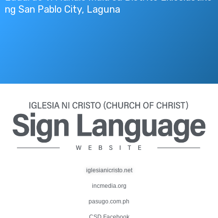
ng San Pablo City, Laguna
iglesianicristo.net
incmedia.org
pasugo.com.ph
CSD Facebook