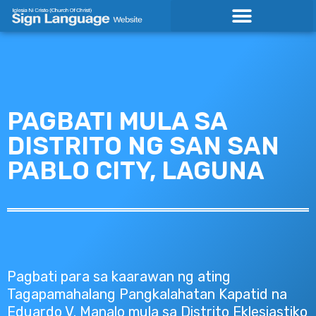
Skip
to
content
PAGBATI MULA SA
DISTRITO NG SAN SAN
PABLO CITY, LAGUNA
Pagbati para sa kaarawan ng ating
Tagapamahalang Pangkalahatan Kapatid na
Eduardo V. Manalo mula sa Distrito Eklesiastiko