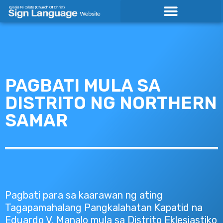
Skip
to
content
PAGBATI MULA SA
DISTRITO NG NORTHERN
SAMAR
Pagbati para sa kaarawan ng ating
Tagapamahalang Pangkalahatan Kapatid na
Eduardo V. Manalo mula sa Distrito Eklesiastiko