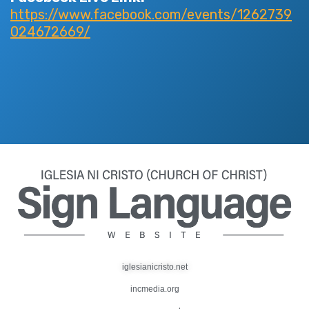
https://www.facebook.com/events/1262739
024672669/
iglesianicristo.net
incmedia.org