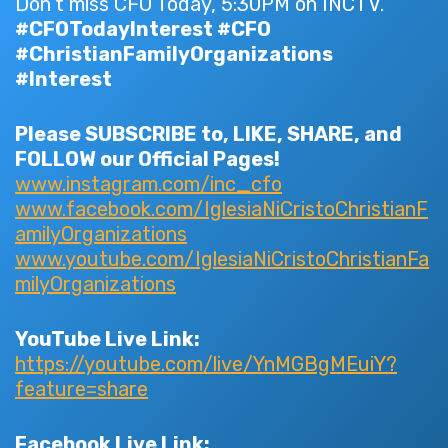
Don’t miss CFO Today, 5:30PM on INCTV.
#CFOTodayInterest #CFO
#ChristianFamilyOrganizations
#Interest
Please SUBSCRIBE to, LIKE, SHARE, and
FOLLOW our Official Pages!
www.instagram.com/inc_cfo
www.facebook.com/IglesiaNiCristoChristianF
amilyOrganizations
www.youtube.com/IglesiaNiCristoChristianFa
milyOrganizations
YouTube Live Link:
https://youtube.com/live/YnMGBgMEuiY?
feature=share
Facebook Live Link: