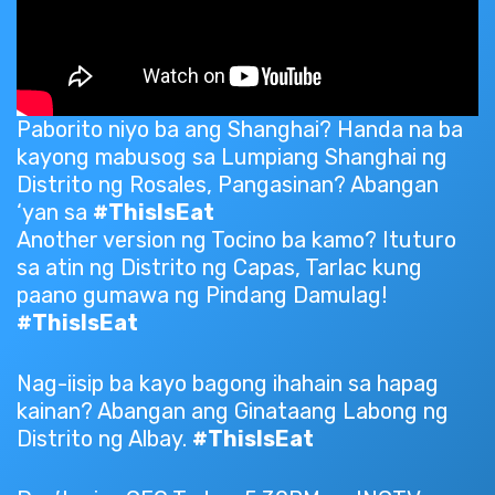
Paborito niyo ba ang Shanghai? Handa na ba
kayong mabusog sa Lumpiang Shanghai ng
Distrito ng Rosales, Pangasinan? Abangan
‘yan sa
#ThisIsEat
Another version ng Tocino ba kamo? Ituturo
sa atin ng Distrito ng Capas, Tarlac kung
paano gumawa ng Pindang Damulag!
#ThisIsEat
Nag-iisip ba kayo bagong ihahain sa hapag
kainan? Abangan ang Ginataang Labong ng
Distrito ng Albay.
#ThisIsEat